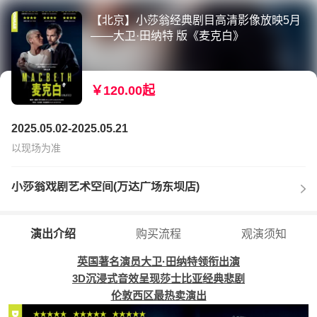
【北京】小莎翁经典剧目高清影像放映5月
——大卫·田纳特 版《麦克白》
￥120.00起
2025.05.02-2025.05.21
以现场为准
小莎翁戏剧艺术空间(万达广场东坝店)
演出介绍
购买流程
观演须知
英国著名演员大卫·田纳特领衔出演
3D
沉浸式音效呈现莎士比亚经典悲剧
伦敦西区最热卖演出