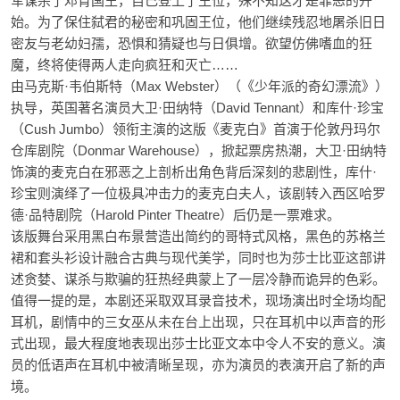
军谋杀了邓肯国王，自己登上了王位，殊不知这才是罪恶的开
始。为了保住弑君的秘密和巩固王位，他们继续残忍地屠杀旧日
密友与老幼妇孺，恐惧和猜疑也与日俱增。欲望仿佛嗜血的狂
魔，终将使得两人走向疯狂和灭亡……
由马克斯·韦伯斯特（
Max Webster
）（《少年派的奇幻漂流》）
执导，英国著名演员大卫·田纳特（
David Tennant
）和库什·珍宝
（
Cush Jumbo
）领衔主演的这版《麦克白》首演于伦敦丹玛尔
仓库剧院（
Donmar Warehouse
），掀起票房热潮，大卫·田纳特
饰演的麦克白在邪恶之上剖析出角色背后深刻的悲剧性，库什·
珍宝则演绎了一位极具冲击力的麦克白夫人，该剧转入西区哈罗
德·品特剧院（
Harold Pinter Theatre
）后仍是一票难求。
该版舞台采用黑白布景营造出简约的哥特式风格，黑色的苏格兰
裙和套头衫设计融合古典与现代美学，同时也为莎士比亚这部讲
述贪婪、谋杀与欺骗的狂热经典蒙上了一层冷静而诡异的色彩。
值得一提的是，本剧还采取双耳录音技术，现场演出时全场均配
耳机，剧情中的三女巫从未在台上出现，只在耳机中以声音的形
式出现，最大程度地表现出莎士比亚文本中令人不安的意义。演
员的低语声在耳机中被清晰呈现，亦为演员的表演开启了新的声
境。