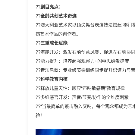
??
剧目亮点：
??
全龄共创艺术奇迹
??澳大利亚艺术家以顶尖舞台表演技法搭建“零
撼艺术作品的创作者。
??
三重成长赋能
??潜能开发：激发右脑创意风暴，促进左右脑协
??能力提升：培养超强观察力+闪电思维敏捷度
??音乐启蒙：专业级节奏训练同步提升识谱力与
??
科学教育内核
??释放儿童天性：顺应“声响敏感期”教育规律
??多维感官开发：声音/节奏/协作的全维度刺激
??“当最简单的敲击融入交响，每个观众都成为
验！