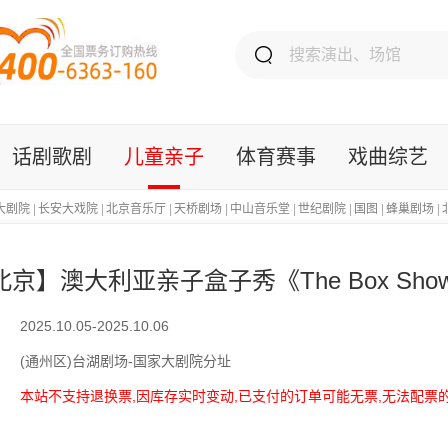
话剧歌剧
儿童亲子
体育赛事
戏曲综艺
大剧院
|
长安大戏院
|
北京音乐厅
|
天桥剧场
|
中山音乐堂
|
世纪剧院
|
国图
|
蜂巢剧场
|
北京】澳大利亚亲子盒子秀《The Box Sh
2025.10.05-2025.10.06
(通州区)台湖剧场-国家大剧院分址
本站不支持退换票,因库存实时变动,已支付的订单可能无票,无法配票