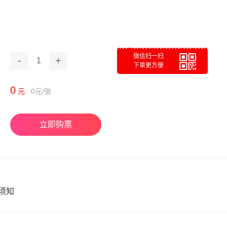
微信扫一扫
-
+
1
下单更方便
0
元
0
元/张
立即购票
须知