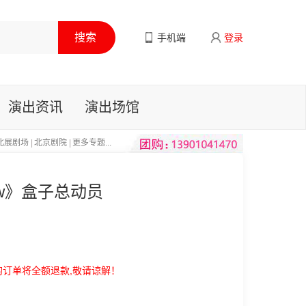
手机端
登录
演出资讯
演出场馆
北展剧场
|
北京剧院
|
更多专题...
ow》盒子总动员
的订单将全额退款,敬请谅解！