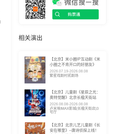
管
即
相关演出
【北京】米小圈IP互动剧《米
小圈之不肯开口的好朋友》
2026.07.19-2026.08.08
繁星戏剧村贰剧场
【北京】儿童剧《星辰之光：
奥特觉醒》北京长楹天街站
2026.08.08-2026.08.08
卢米埃IMAX影城(长楹天街店)3
号厅
【北京】北京儿艺儿童剧《长
安在哪里》--唐诗侦探上线！