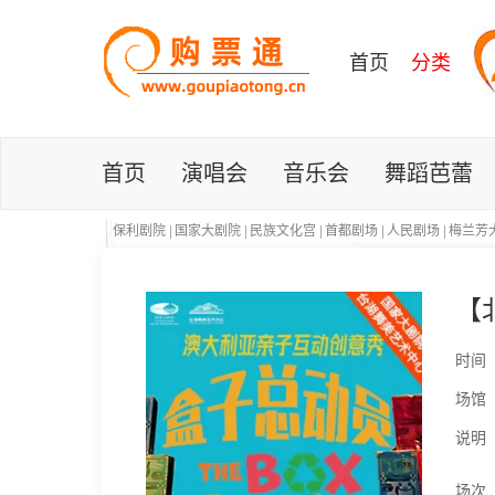
首页
分类
首页
演唱会
音乐会
舞蹈芭蕾
保利剧院
|
国家大剧院
|
民族文化宫
|
首都剧场
|
人民剧场
|
梅兰芳
【
时间
场馆
说明
场次