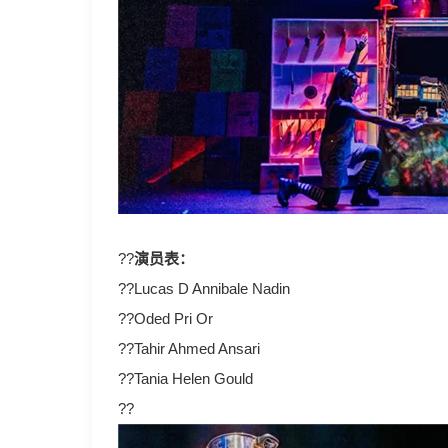
??
演员表：
??Lucas D Annibale Nadin
??Oded Pri Or
??Tahir Ahmed Ansari
??Tania Helen Gould
??