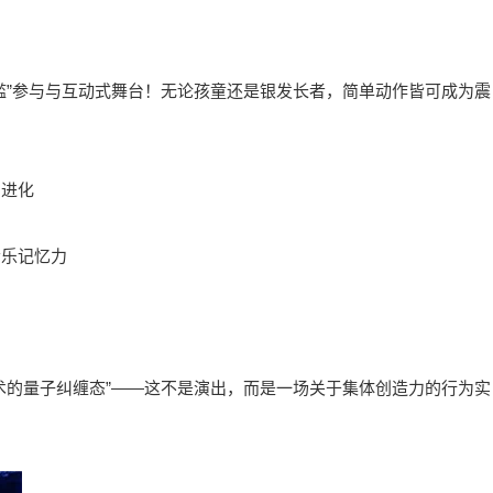
门槛”参与与互动式舞台！无论孩童还是银发长者，简单动作皆可成为震
同进化
音乐记忆力
艺术的量子纠缠态”——这不是演出，而是一场关于集体创造力的行为实