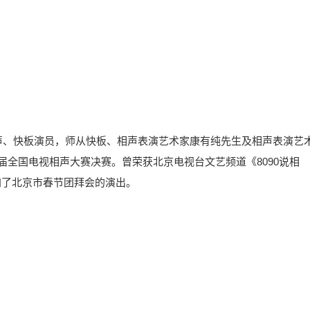
声、快板演员，师从快板、相声表演艺术家康有纯先生及相声表演艺
届全国电视相声大赛决赛。曾荣获北京电视台文艺频道《8090说相
加了北京市春节团拜会的演出。