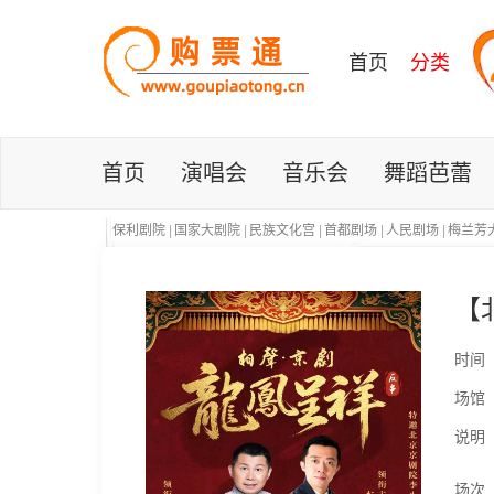
首页
分类
首页
演唱会
音乐会
舞蹈芭蕾
保利剧院
|
国家大剧院
|
民族文化宫
|
首都剧场
|
人民剧场
|
梅兰芳
【
时间
场馆
说明
场次