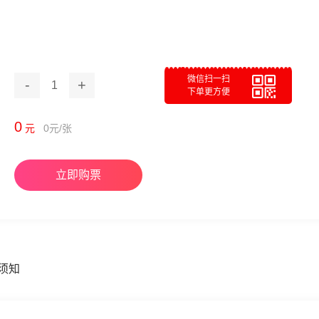
微信扫一扫
-
+
1
下单更方便
0
元
0
元/张
立即购票
须知