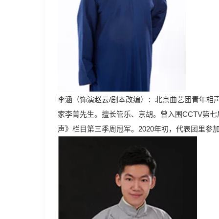
李涵（饰演赵云/剧本改编）：北京曲艺团青年相
家李菁先生。擅长管乐、京胡。曾入围CCTV第七
声》栏目第三季周冠军。2020年初，代表团里参