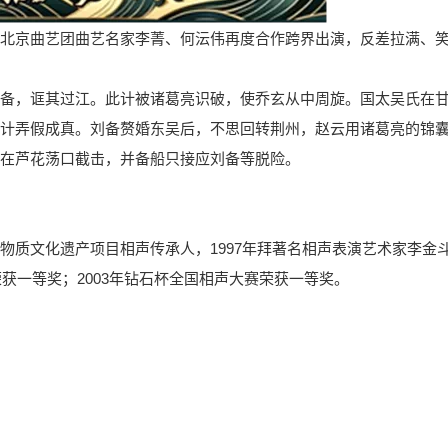
北京曲艺团曲艺名家李菁、何沄伟再度合作跨界出演，反差拉满、
备，诓其过江。此计被诸葛亮识破，使乔玄从中周旋。国太吴氏在
计弄假成真。刘备赘婚东吴后，不思回转荆州，赵云用诸葛亮的锦
在芦花荡口截击，并备船只接应刘备等脱险。
物质文化遗产项目相声传承人，1997年拜著名相声表演艺术家李金
荣获一等奖；2003年钻石杯全国相声大赛荣获一等奖。