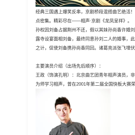
经典三国遇上爆笑反串，京剧桥段混搭曲艺绝活！
点密集。精彩尽在——相声·京剧《龙凤呈祥》。
孙权因刘备占据荆州不还，假以其妹孙尚香许婚刘
露寺设宴面相刘备，最终同意孙刘二人的婚事，此
之计，促使刘备携孙尚香同回。诸葛亮派张飞埋伏
主要演员介绍（出场先后顺序）：
王政（饰演孔明）：北京曲艺团青年相声演员，非
为师学习相声，曾在2001年第二届全国快板大赛