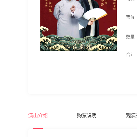
票价
数量
合计
演出介绍
购票说明
观演