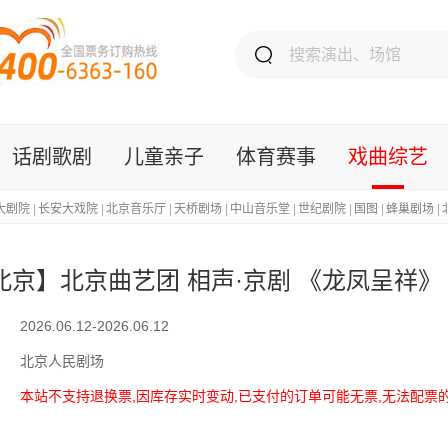
话剧歌剧
儿童亲子
体育赛事
戏曲综艺
大剧院
|
长安大戏院
|
北京音乐厅
|
天桥剧场
|
中山音乐堂
|
世纪剧院
|
国图
|
蜂巢剧场
|
北京】北京曲艺团 相声·京剧 《龙凤呈祥》
2026.06.12-2026.06.12
北京人民剧场
本站不支持退换票,因库存实时变动,已支付的订单可能无票,无法配票